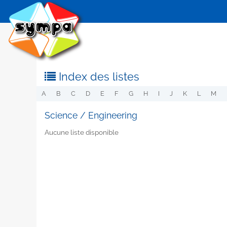
Index des listes
A
B
C
D
E
F
G
H
I
J
K
L
M
Science / Engineering
Aucune liste disponible