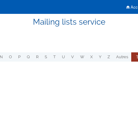
Accu
Mailing lists service
N
O
P
Q
R
S
T
U
V
W
X
Y
Z
Autres