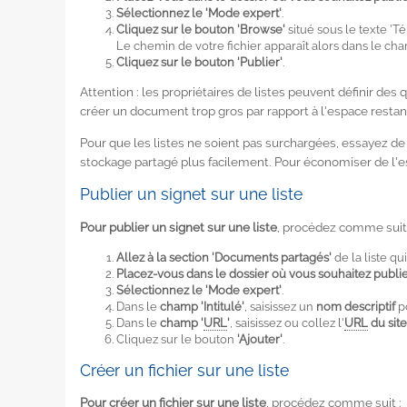
Sélectionnez le 'Mode expert'
.
Cliquez sur le bouton 'Browse'
situé sous le texte 'T
Le chemin de votre fichier apparaît alors dans le ch
Cliquez sur le bouton 'Publier'
.
Attention : les propriétaires de listes peuvent définir des 
créer un document trop gros par rapport à l'espace restan
Pour que les listes ne soient pas surchargées, essayez d
stockage partagé plus facilement. Pour économiser de l'
Publier un signet sur une liste
Pour publier un signet sur une liste
, procédez comme suit 
Allez à la section 'Documents partagés'
de la liste qu
Placez-vous dans le dossier où vous souhaitez publie
Sélectionnez le 'Mode expert'
.
Dans le
champ 'Intitulé'
, saisissez un
nom descriptif
po
Dans le
champ '
URL
'
, saisissez ou collez l'
URL
du site
Cliquez sur le bouton
'Ajouter'
.
Créer un fichier sur une liste
Pour créer un fichier sur une liste
, procédez comme suit :