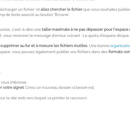
élécharger un fichier' et
allez chercher le fichier
que vous souhaitez publier;
amp de texte associé au bouton 'Browse'.
quotas, c'est-à-dire une
taille maximale à ne pas dépasser pour l'espace
t, vous recevrez le message d'erreur suivant : Le quota d'espace disque 
e
supprimer au fur et à mesure les fichiers inutiles
. Une bonne
organisati
espace, vous pouvez également publier vos fichiers dans des
formats co
:
i vous intéresse.
r votre signet
. Créez un nouveau dossier si besoin est.
ur le site web vers lequel va pointer le raccourci.
.